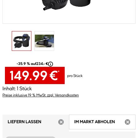
-35.9 % auf
234.- €
149.99 €
*
pro Stück
Inhalt:
1 Stück
Preise inklusive 19 % MwSt. zzgl. Versandkosten
LIEFERN LASSEN
IM MARKT ABHOLEN
ARTIKEL NICHT VERFÜGBAR
ARTIK