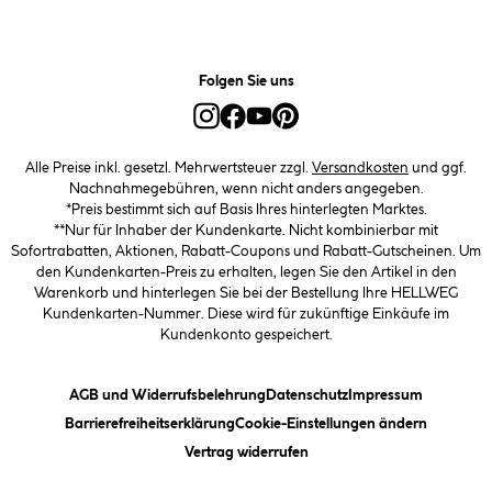
Folgen Sie uns
Alle Preise inkl. gesetzl. Mehrwertsteuer zzgl.
Versandkosten
und ggf.
Nachnahmegebühren, wenn nicht anders angegeben.
*Preis bestimmt sich auf Basis Ihres hinterlegten Marktes.
**Nur für Inhaber der Kundenkarte. Nicht kombinierbar mit
Sofortrabatten, Aktionen, Rabatt-Coupons und Rabatt-Gutscheinen. Um
den Kundenkarten-Preis zu erhalten, legen Sie den Artikel in den
Warenkorb und hinterlegen Sie bei der Bestellung Ihre HELLWEG
Kundenkarten-Nummer. Diese wird für zukünftige Einkäufe im
Kundenkonto gespeichert.
(öffnet ein Dialogfeld)
(öffnet ein Dialogfeld)
(öffnet ein
AGB und Widerrufsbelehrung
Datenschutz
Impressum
(öffnet ein Dialogfeld)
(öffnet ei
Barrierefreiheitserklärung
Cookie-Einstellungen ändern
Vertrag widerrufen