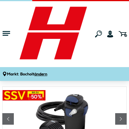
Zum Hauptinhalt springen
Startseite
Gartenmarkt
Gartenteiche & Teichbau
Teichpumpen
Oase Teichpumpe BioPress Set 4000
Produktdetails
Artikelnummer:
430382
Markt:
Bocholt
ändern
Bildergalerie überspringen