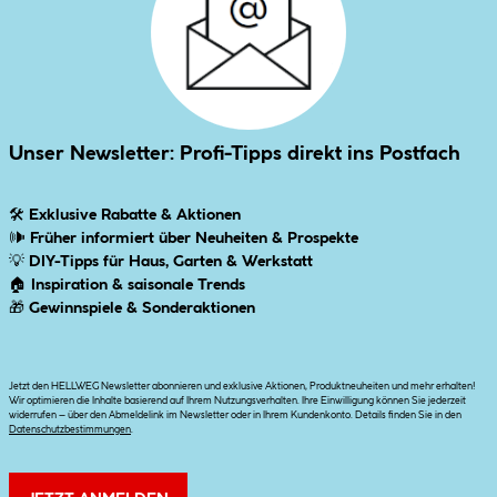
Unser Newsletter: Profi-Tipps direkt ins Postfach
🛠
Exklusive Rabatte & Aktionen
🕪
Früher informiert über Neuheiten & Prospekte
💡
DIY-Tipps für Haus, Garten & Werkstatt
🏠
Inspiration & saisonale Trends
🎁
Gewinnspiele & Sonderaktionen
Jetzt den HELLWEG Newsletter abonnieren und exklusive Aktionen, Produktneuheiten und mehr erhalten!
Wir optimieren die Inhalte basierend auf Ihrem Nutzungsverhalten. Ihre Einwilligung können Sie jederzeit
widerrufen – über den Abmeldelink im Newsletter oder in Ihrem Kundenkonto. Details finden Sie in den
Datenschutzbestimmungen
.