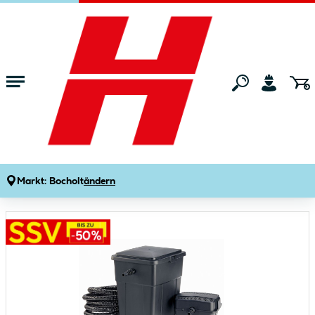
Zum Hauptinhalt springen
Startseite
Gartenmarkt
Gartenteiche & Teichbau
Teichpumpen
Oase Teichfilter-Set PondoClear 4000
Produktdetails
Artikelnummer:
884040
Markt:
Bocholt
ändern
Bildergalerie überspringen