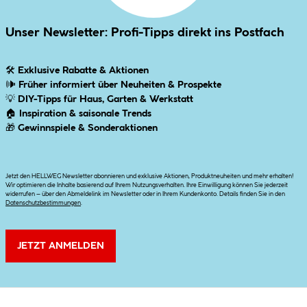
Unser Newsletter: Profi-Tipps direkt ins Postfach
🛠
Exklusive Rabatte & Aktionen
🕪
Früher informiert über Neuheiten & Prospekte
💡
DIY-Tipps für Haus, Garten & Werkstatt
🏠
Inspiration & saisonale Trends
🎁
Gewinnspiele & Sonderaktionen
Jetzt den HELLWEG Newsletter abonnieren und exklusive Aktionen, Produktneuheiten und mehr erhalten!
Wir optimieren die Inhalte basierend auf Ihrem Nutzungsverhalten. Ihre Einwilligung können Sie jederzeit
widerrufen – über den Abmeldelink im Newsletter oder in Ihrem Kundenkonto. Details finden Sie in den
Datenschutzbestimmungen
.
JETZT ANMELDEN