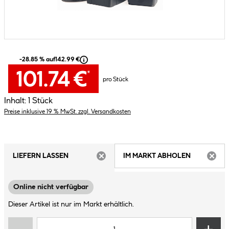
-28.85 % auf
142.99 €
101.74 €
*
pro Stück
Inhalt:
1 Stück
Preise inklusive 19 % MwSt. zzgl. Versandkosten
LIEFERN LASSEN
IM MARKT ABHOLEN
ARTIKEL NICHT VERFÜGBAR
ARTIK
Online nicht verfügbar
Dieser Artikel ist nur im Markt erhältlich.