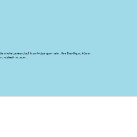
e Inhalte basierend auf Ihrem Nutzungsverhalten. Ihre Einwilligung können
nschutzbestimmungen
.