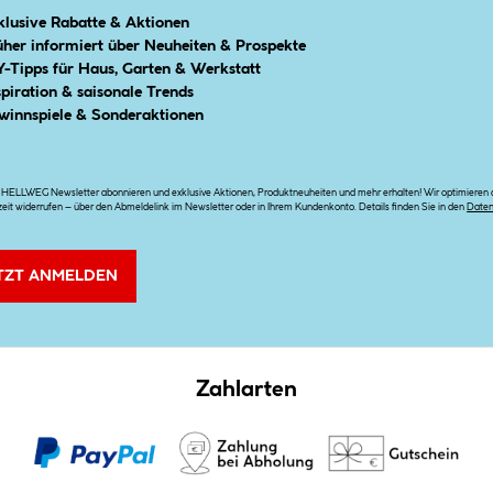
klusive Rabatte & Aktionen
üher informiert über Neuheiten & Prospekte
Y-Tipps für Haus, Garten & Werkstatt
spiration & saisonale Trends
winnspiele & Sonderaktionen
n HELLWEG Newsletter abonnieren und exklusive Aktionen, Produktneuheiten und mehr erhalten! Wir optimieren di
zeit widerrufen – über den Abmeldelink im Newsletter oder in Ihrem Kundenkonto. Details finden Sie in den
Date
TZT ANMELDEN
Zahlarten