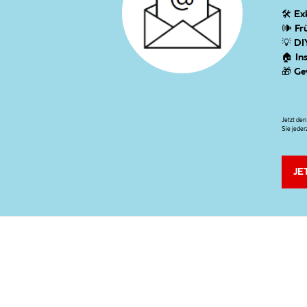
🛠
Ex
🕪
Fr
💡
DI
🏠
In
🎁
Ge
Jetzt de
Sie jeder
JE