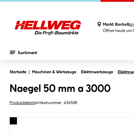
Markt:
Bocholt
än
Öffnet heute um 
Sortiment
Zum Hauptinhalt springen
Startseite
Maschinen & Werkzeuge
Elektrowerkzeuge
Elektro
Naegel 50 mm a 3000
Produktdetails
Artikelnummer:
436588
Bildergalerie überspringen