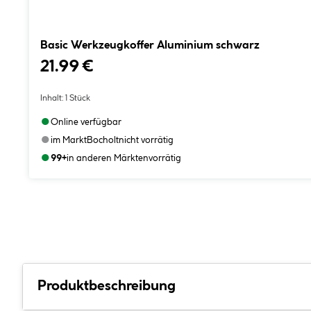
Basic Werkzeugkoffer Aluminium schwarz
21.99 €
Inhalt:
1 Stück
●
Online verfügbar
●
im Markt
Bocholt
nicht vorrätig
●
99+
in anderen Märkten
vorrätig
Produktbeschreibung