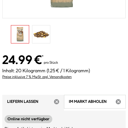
24.99 €
*
pro Stück
Inhalt:
20 Kilogramm
(1.25 € / 1 Kilogramm)
Preise inklusive 7 % MwSt. zzgl. Versandkosten
LIEFERN LASSEN
IM MARKT ABHOLEN
ARTIKEL NICHT VERFÜGBAR
ARTIK
Online nicht verfügbar