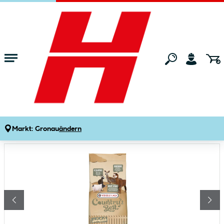
Zum Hauptinhalt springen
Startseite
Tierwelt
Hof- & Nutztierbedarf
Futter & Nahrungsergänz
Müsli für Ziegen und Hirsche 20 kg
Produktdetails
Artikelnummer:
255949
Markt:
Gronau
ändern
Bildergalerie überspringen