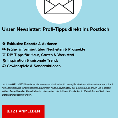
Unser Newsletter: Profi-Tipps direkt ins Postfach
🛠
Exklusive Rabatte & Aktionen
🕪
Früher informiert über Neuheiten & Prospekte
💡
DIY-Tipps für Haus, Garten & Werkstatt
🏠
Inspiration & saisonale Trends
🎁
Gewinnspiele & Sonderaktionen
Jetzt den HELLWEG Newsletter abonnieren und exklusive Aktionen, Produktneuheiten und mehr erhalten!
Wir optimieren die Inhalte basierend auf Ihrem Nutzungsverhalten. Ihre Einwilligung können Sie jederzeit
widerrufen – über den Abmeldelink im Newsletter oder in Ihrem Kundenkonto. Details finden Sie in den
Datenschutzbestimmungen
.
JETZT ANMELDEN