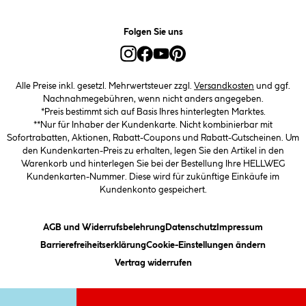
Folgen Sie uns
Alle Preise inkl. gesetzl. Mehrwertsteuer zzgl.
Versandkosten
und ggf.
Nachnahmegebühren, wenn nicht anders angegeben.
*Preis bestimmt sich auf Basis Ihres hinterlegten Marktes.
**Nur für Inhaber der Kundenkarte. Nicht kombinierbar mit
Sofortrabatten, Aktionen, Rabatt-Coupons und Rabatt-Gutscheinen. Um
den Kundenkarten-Preis zu erhalten, legen Sie den Artikel in den
Warenkorb und hinterlegen Sie bei der Bestellung Ihre HELLWEG
Kundenkarten-Nummer. Diese wird für zukünftige Einkäufe im
Kundenkonto gespeichert.
(öffnet ein Dialogfeld)
(öffnet ein Dialogfeld)
(öffnet ein
AGB und Widerrufsbelehrung
Datenschutz
Impressum
(öffnet ein Dialogfeld)
(öffnet ei
Barrierefreiheitserklärung
Cookie-Einstellungen ändern
Vertrag widerrufen