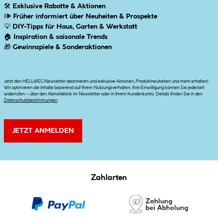
🛠
Exklusive Rabatte & Aktionen
🕪
Früher informiert über Neuheiten & Prospekte
💡
DIY-Tipps für Haus, Garten & Werkstatt
🏠
Inspiration & saisonale Trends
🎁
Gewinnspiele & Sonderaktionen
Jetzt den HELLWEG Newsletter abonnieren und exklusive Aktionen, Produktneuheiten und mehr erhalten!
Wir optimieren die Inhalte basierend auf Ihrem Nutzungsverhalten. Ihre Einwilligung können Sie jederzeit
widerrufen – über den Abmeldelink im Newsletter oder in Ihrem Kundenkonto. Details finden Sie in den
Datenschutzbestimmungen
.
JETZT ANMELDEN
Zahlarten