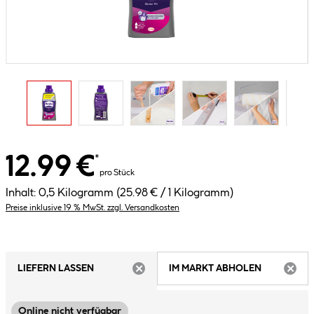
12.99 €
*
pro Stück
Inhalt:
0,5 Kilogramm
(25.98 € / 1 Kilogramm)
Preise inklusive 19 % MwSt. zzgl. Versandkosten
LIEFERN LASSEN
IM MARKT ABHOLEN
ARTIKEL NICHT VERFÜGBAR
ARTIK
Online nicht verfügbar