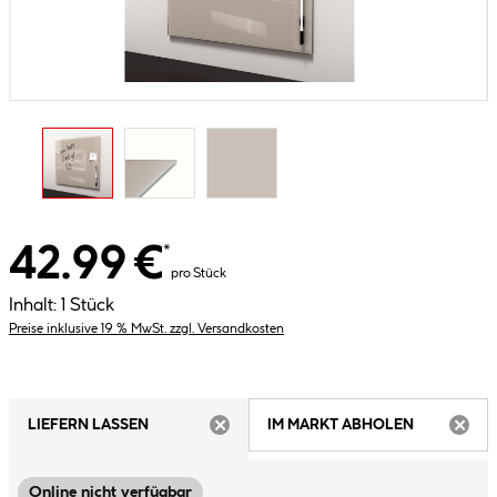
42.99 €
*
pro Stück
Inhalt:
1 Stück
Preise inklusive 19 % MwSt. zzgl. Versandkosten
LIEFERN LASSEN
IM MARKT ABHOLEN
ARTIKEL NICHT VERFÜGBAR
ARTIK
Online nicht verfügbar