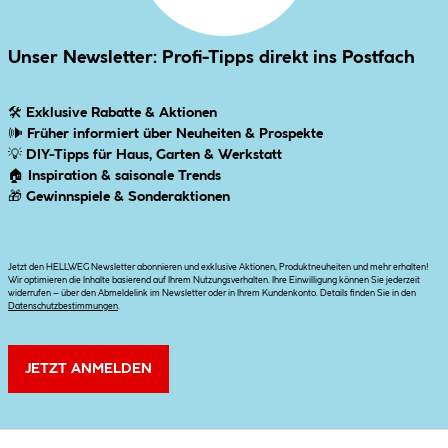
Unser Newsletter: Profi-Tipps direkt ins Postfach
🛠
Exklusive Rabatte & Aktionen
🕪
Früher informiert über Neuheiten & Prospekte
💡
DIY-Tipps für Haus, Garten & Werkstatt
🏠
Inspiration & saisonale Trends
🎁
Gewinnspiele & Sonderaktionen
Jetzt den HELLWEG Newsletter abonnieren und exklusive Aktionen, Produktneuheiten und mehr erhalten!
Wir optimieren die Inhalte basierend auf Ihrem Nutzungsverhalten. Ihre Einwilligung können Sie jederzeit
widerrufen – über den Abmeldelink im Newsletter oder in Ihrem Kundenkonto. Details finden Sie in den
Datenschutzbestimmungen
.
JETZT ANMELDEN