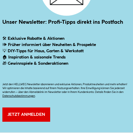
Unser Newsletter: Profi-Tipps direkt ins Postfach
🛠
Exklusive Rabatte & Aktionen
🕪
Früher informiert über Neuheiten & Prospekte
💡
DIY-Tipps für Haus, Garten & Werkstatt
🏠
Inspiration & saisonale Trends
🎁
Gewinnspiele & Sonderaktionen
Jetzt den HELLWEG Newsletter abonnieren und exklusive Aktionen, Produktneuheiten und mehr erhalten!
Wir optimieren die Inhalte basierend auf Ihrem Nutzungsverhalten. Ihre Einwilligung können Sie jederzeit
widerrufen – über den Abmeldelink im Newsletter oder in Ihrem Kundenkonto. Details finden Sie in den
Datenschutzbestimmungen
.
JETZT ANMELDEN