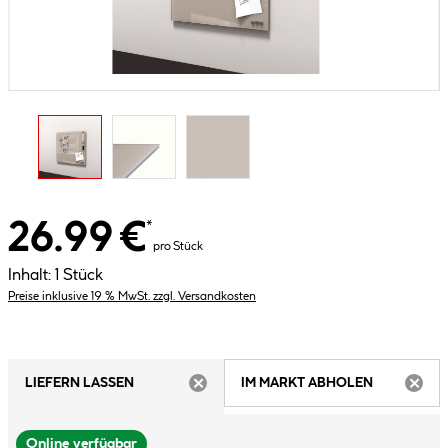
26.99 €
*
pro Stück
Inhalt:
1 Stück
Preise inklusive 19 % MwSt. zzgl. Versandkosten
LIEFERN LASSEN
IM MARKT ABHOLEN
ARTIKEL NICHT VERFÜGBAR
ARTIK
Online verfügbar