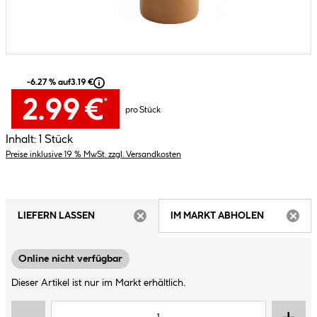
-6.27 % auf
3.19 €
2.99 €
*
pro Stück
Inhalt:
1 Stück
Preise inklusive 19 % MwSt. zzgl. Versandkosten
LIEFERN LASSEN
IM MARKT ABHOLEN
ARTIKEL NICHT VERFÜGBAR
ARTIK
Online nicht verfügbar
Dieser Artikel ist nur im Markt erhältlich.