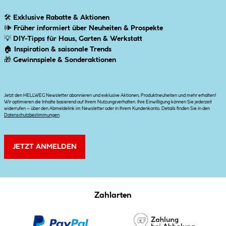
🛠
Exklusive Rabatte & Aktionen
🕪
Früher informiert über Neuheiten & Prospekte
💡
DIY-Tipps für Haus, Garten & Werkstatt
🏠
Inspiration & saisonale Trends
🎁
Gewinnspiele & Sonderaktionen
Jetzt den HELLWEG Newsletter abonnieren und exklusive Aktionen, Produktneuheiten und mehr erhalten!
Wir optimieren die Inhalte basierend auf Ihrem Nutzungsverhalten. Ihre Einwilligung können Sie jederzeit
widerrufen – über den Abmeldelink im Newsletter oder in Ihrem Kundenkonto. Details finden Sie in den
Datenschutzbestimmungen
.
JETZT ANMELDEN
Zahlarten