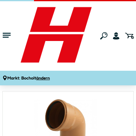
Zum Hauptinhalt springen
Startseite
Bauen & Renovieren
Hausentwässerung
KG-Rohre
Marley KG-Bogen 110 mm
Produktdetails
Artikelnummer:
156371
Markt:
Bocholt
ändern
Bildergalerie überspringen