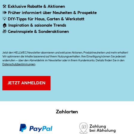
🛠
Exklusive Rabatte & Aktionen
🕪
Früher informiert über Neuheiten & Prospekte
💡
DIY-Tipps für Haus, Garten & Werkstatt
🏠
Inspiration & saisonale Trends
🎁
Gewinnspiele & Sonderaktionen
Jetzt den HELLWEG Newsletter abonnieren und exklusive Aktionen, Produktneuheiten und mehr erhalten!
Wir optimieren die Inhalte basierend auf Ihrem Nutzungsverhalten. Ihre Einwilligung können Sie jederzeit
widerrufen – über den Abmeldelink im Newsletter oder in Ihrem Kundenkonto. Details finden Sie in den
Datenschutzbestimmungen
.
JETZT ANMELDEN
Zahlarten