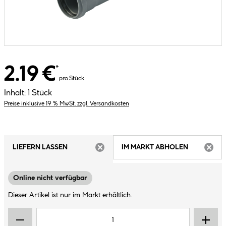
2.19 €
*
pro Stück
Inhalt:
1 Stück
Preise inklusive 19 % MwSt. zzgl. Versandkosten
LIEFERN LASSEN
IM MARKT ABHOLEN
ARTIKEL NICHT VERFÜGBAR
ARTIK
Online nicht verfügbar
Dieser Artikel ist nur im Markt erhältlich.