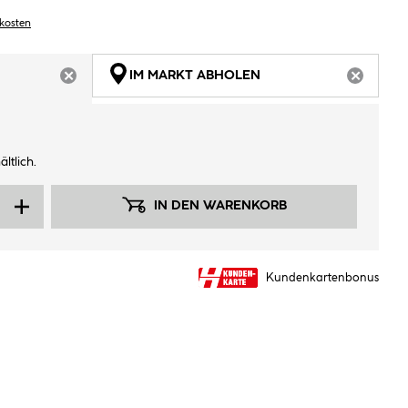
dkosten
IM MARKT ABHOLEN
ARTIKEL NICHT VERFÜGBAR
ARTIKEL
ltlich.
IN DEN WARENKORB
Kundenkartenbonus