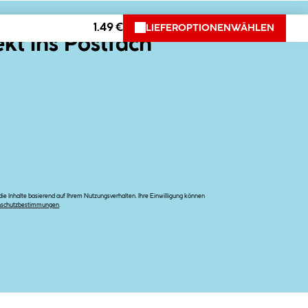
1.49 €
LIEFEROPTIONEN
WÄHLEN
ekt ins Postfach
e Inhalte basierend auf Ihrem Nutzungsverhalten. Ihre Einwilligung können
nschutzbestimmungen
.