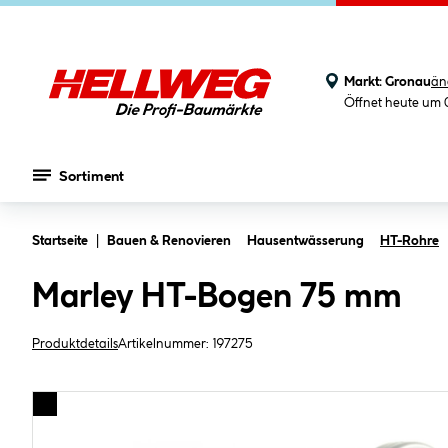
Markt:
Gronau
än
Öffnet heute um 
Sortiment
Zum Hauptinhalt springen
Startseite
Bauen & Renovieren
Hausentwässerung
HT-Rohre
Marley HT-Bogen 75 mm
Produktdetails
Artikelnummer:
197275
Bildergalerie überspringen