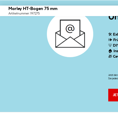
Marley HT-Bogen 75 mm
Artikelnummer: 197275
Un
🛠
Ex
🕪
Fr
💡
DI
🏠
In
🎁
Ge
Jetzt de
Sie jeder
JE