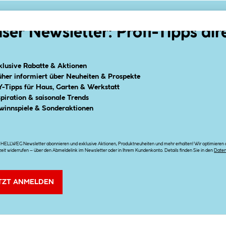
ser Newsletter: Profi-Tipps dir
klusive Rabatte & Aktionen
üher informiert über Neuheiten & Prospekte
Y-Tipps für Haus, Garten & Werkstatt
spiration & saisonale Trends
winnspiele & Sonderaktionen
n HELLWEG Newsletter abonnieren und exklusive Aktionen, Produktneuheiten und mehr erhalten! Wir optimieren di
zeit widerrufen – über den Abmeldelink im Newsletter oder in Ihrem Kundenkonto. Details finden Sie in den
Date
TZT ANMELDEN