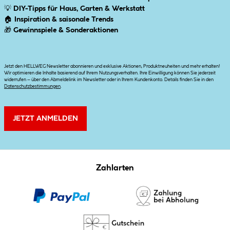
💡
DIY-Tipps für Haus, Garten & Werkstatt
🏠
Inspiration & saisonale Trends
🎁
Gewinnspiele & Sonderaktionen
Jetzt den HELLWEG Newsletter abonnieren und exklusive Aktionen, Produktneuheiten und mehr erhalten!
Wir optimieren die Inhalte basierend auf Ihrem Nutzungsverhalten. Ihre Einwilligung können Sie jederzeit
widerrufen – über den Abmeldelink im Newsletter oder in Ihrem Kundenkonto. Details finden Sie in den
Datenschutzbestimmungen
.
JETZT ANMELDEN
Zahlarten