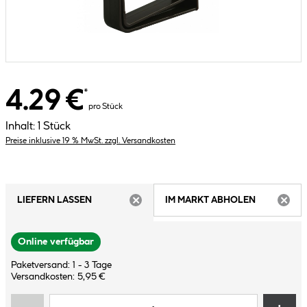
4.29 €
*
pro Stück
Inhalt:
1 Stück
Preise inklusive 19 % MwSt. zzgl. Versandkosten
LIEFERN LASSEN
IM MARKT ABHOLEN
ARTIKEL NICHT VERFÜGBAR
ARTIK
Online verfügbar
Paketversand: 1 - 3 Tage
Versandkosten: 5,95 €