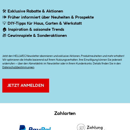
🛠
Exklusive Rabatte & Aktionen
🕪
Früher informiert über Neuheiten & Prospekte
💡
DIY-Tipps für Haus, Garten & Werkstatt
🏠
Inspiration & saisonale Trends
🎁
Gewinnspiele & Sonderaktionen
Jetzt den HELLWEG Newsletter abonnieren und exklusive Aktionen, Produktneuheiten und mehr erhalten!
Wir optimieren die Inhalte basierend auf Ihrem Nutzungsverhalten. Ihre Einwilligung können Sie jederzeit
widerrufen – über den Abmeldelink im Newsletter oder in Ihrem Kundenkonto. Details finden Sie in den
Datenschutzbestimmungen
.
JETZT ANMELDEN
Zahlarten