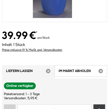
39.99 €
*
pro Stück
Inhalt:
1 Stück
Preise inklusive 19 % MwSt. zzgl. Versandkosten
LIEFERN LASSEN
IM MARKT ABHOLEN
ARTIKEL NICHT VERFÜGBAR
ARTIK
Online verfügbar
Paketversand: 1 - 3 Tage
Versandkosten: 5,95 €