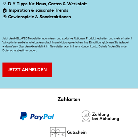
💡
DIY-Tipps für Haus, Garten & Werkstatt
🏠
Inspiration & saisonale Trends
🎁
Gewinnspiele & Sonderaktionen
Jetzt den HELLWEG Newsletter abonnieren und exklusive Aktionen, Produktneuheiten und mehr erhalten!
Wir optimieren die Inhalte basierend auf Ihrem Nutzungsverhalten. Ihre Einwilligung können Sie jederzeit
widerrufen – über den Abmeldelink im Newsletter oder in Ihrem Kundenkonto. Details finden Sie in den
Datenschutzbestimmungen
.
JETZT ANMELDEN
Zahlarten