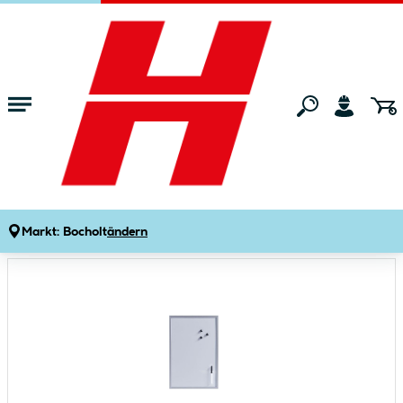
Zum Hauptinhalt springen
Startseite
Wohnen
Haushaltsbedarf
sonstiger Haushaltsbedarf
Magnet- und Schreibtafel 40 x 60 cm
Produktdetails
Artikelnummer:
777289
Markt:
Bocholt
ändern
Bildergalerie überspringen