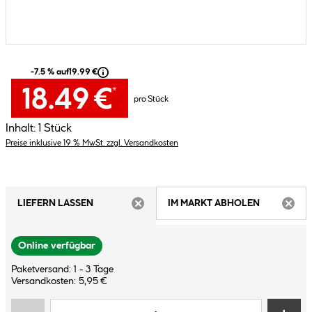
-7.5 % auf
19.99 €
18.49 €
*
pro Stück
Inhalt:
1 Stück
Preise inklusive 19 % MwSt. zzgl. Versandkosten
LIEFERN LASSEN
IM MARKT ABHOLEN
ARTIKEL NICHT VERFÜGBAR
ARTIK
Online verfügbar
Paketversand: 1 - 3 Tage
Versandkosten: 5,95 €