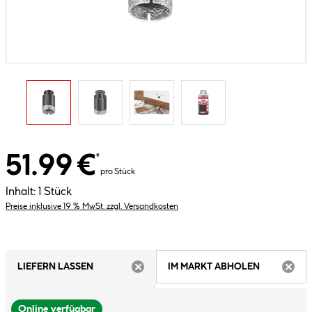
51.99 €
*
pro Stück
Inhalt:
1 Stück
Preise inklusive 19 % MwSt. zzgl. Versandkosten
LIEFERN LASSEN
IM MARKT ABHOLEN
ARTIKEL NICHT VERFÜGBAR
ARTIK
Online verfügbar