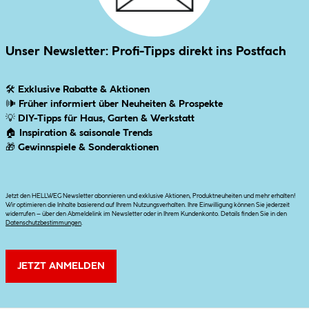
Unser Newsletter: Profi-Tipps direkt ins Postfach
🛠
Exklusive Rabatte & Aktionen
🕪
Früher informiert über Neuheiten & Prospekte
💡
DIY-Tipps für Haus, Garten & Werkstatt
🏠
Inspiration & saisonale Trends
🎁
Gewinnspiele & Sonderaktionen
Jetzt den HELLWEG Newsletter abonnieren und exklusive Aktionen, Produktneuheiten und mehr erhalten!
Wir optimieren die Inhalte basierend auf Ihrem Nutzungsverhalten. Ihre Einwilligung können Sie jederzeit
widerrufen – über den Abmeldelink im Newsletter oder in Ihrem Kundenkonto. Details finden Sie in den
Datenschutzbestimmungen
.
JETZT ANMELDEN