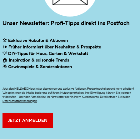
Unser Newsletter: Profi-Tipps direkt ins Postfach
🛠
Exklusive Rabatte & Aktionen
🕪
Früher informiert über Neuheiten & Prospekte
💡
DIY-Tipps für Haus, Garten & Werkstatt
🏠
Inspiration & saisonale Trends
🎁
Gewinnspiele & Sonderaktionen
Jetzt den HELLWEG Newsletter abonnieren und exklusive Aktionen, Produktneuheiten und mehr erhalten!
Wir optimieren die Inhalte basierend auf Ihrem Nutzungsverhalten. Ihre Einwilligung können Sie jederzeit
widerrufen – über den Abmeldelink im Newsletter oder in Ihrem Kundenkonto. Details finden Sie in den
Datenschutzbestimmungen
.
JETZT ANMELDEN