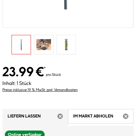
23.99 €
*
pro Stück
Inhalt:
1 Stück
Preise inklusive 19 % MwSt. zzgl. Versandkosten
LIEFERN LASSEN
IM MARKT ABHOLEN
ARTIKEL NICHT VERFÜGBAR
ARTIK
Online verfügbar