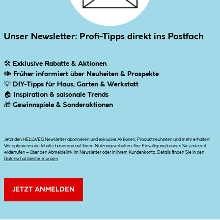
Unser Newsletter: Profi-Tipps direkt ins Postfach
🛠
Exklusive Rabatte & Aktionen
🕪
Früher informiert über Neuheiten & Prospekte
💡
DIY-Tipps für Haus, Garten & Werkstatt
🏠
Inspiration & saisonale Trends
🎁
Gewinnspiele & Sonderaktionen
Jetzt den HELLWEG Newsletter abonnieren und exklusive Aktionen, Produktneuheiten und mehr erhalten!
Wir optimieren die Inhalte basierend auf Ihrem Nutzungsverhalten. Ihre Einwilligung können Sie jederzeit
widerrufen – über den Abmeldelink im Newsletter oder in Ihrem Kundenkonto. Details finden Sie in den
Datenschutzbestimmungen
.
JETZT ANMELDEN