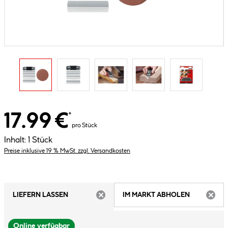
17.99 €
*
pro Stück
Inhalt:
1 Stück
Preise inklusive 19 % MwSt. zzgl. Versandkosten
LIEFERN LASSEN
IM MARKT ABHOLEN
ARTIKEL NICHT VERFÜGBAR
ARTIK
Online verfügbar