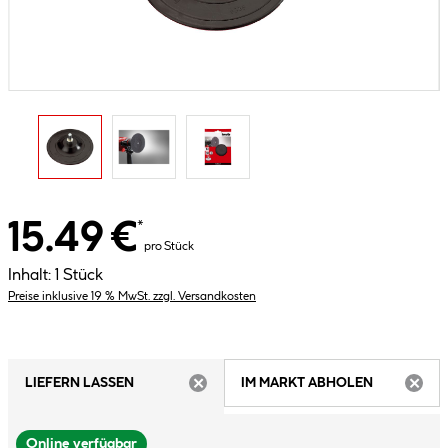
15.49 €
*
pro Stück
Inhalt:
1 Stück
Preise inklusive 19 % MwSt. zzgl. Versandkosten
LIEFERN LASSEN
IM MARKT ABHOLEN
ARTIKEL NICHT VERFÜGBAR
ARTIK
Online verfügbar