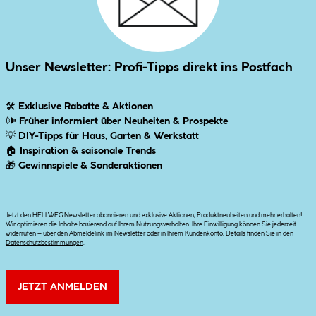
Unser Newsletter: Profi-Tipps direkt ins Postfach
🛠
Exklusive Rabatte & Aktionen
🕪
Früher informiert über Neuheiten & Prospekte
💡
DIY-Tipps für Haus, Garten & Werkstatt
🏠
Inspiration & saisonale Trends
🎁
Gewinnspiele & Sonderaktionen
Jetzt den HELLWEG Newsletter abonnieren und exklusive Aktionen, Produktneuheiten und mehr erhalten!
Wir optimieren die Inhalte basierend auf Ihrem Nutzungsverhalten. Ihre Einwilligung können Sie jederzeit
widerrufen – über den Abmeldelink im Newsletter oder in Ihrem Kundenkonto. Details finden Sie in den
Datenschutzbestimmungen
.
JETZT ANMELDEN