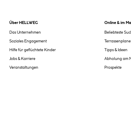
Über HELLWEG
Online & im Ma
Das Unternehmen
Beliebteste Su
Soziales Engagement
Terrassenplane
Hilfe für geflüchtete Kinder
Tipps & Ideen
Jobs & Karriere
Abholung am 
Veranstaltungen
Prospekte
Nachhaltigkeit
Märkte & Öffnu
Interne Meldestelle
Unsere Services
Bestellung im 
Alle Preise inkl. gesetzl
**Nur für Inhaber der Kundenkarte. Nicht kombinierbar mit Sofortr