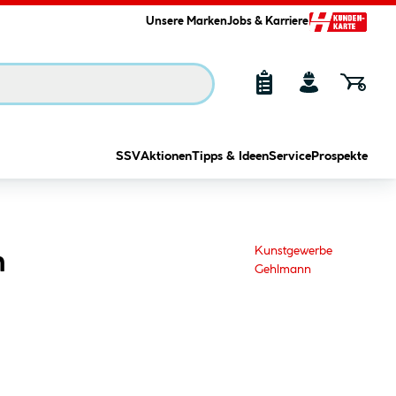
Unsere Marken
Jobs & Karriere
SSV
Aktionen
Tipps & Ideen
Service
Prospekte
Kunstgewerbe
m
Gehlmann