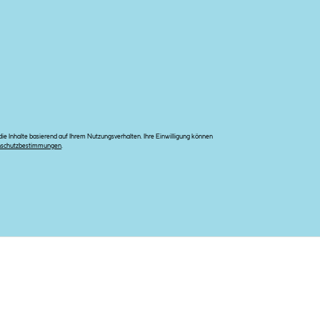
e Inhalte basierend auf Ihrem Nutzungsverhalten. Ihre Einwilligung können
nschutzbestimmungen
.