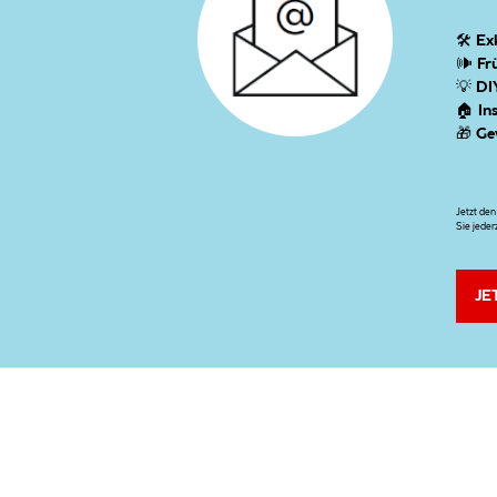
🛠
Ex
🕪
Fr
💡
DI
🏠
In
🎁
Ge
Jetzt de
Sie jeder
JE