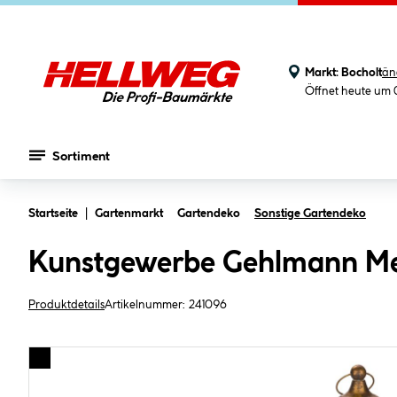
Markt:
Bocholt
än
Öffnet heute um 
Sortiment
Zum Hauptinhalt springen
Startseite
Gartenmarkt
Gartendeko
Sonstige Gartendeko
Kunstgewerbe Gehlmann Meta
Produktdetails
Artikelnummer:
241096
Bildergalerie überspringen