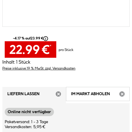
-4.17 % auf
23.99 €
22.99 €
*
pro Stück
Inhalt:
1 Stück
Preise inklusive 19 % MwSt. zzgl. Versandkosten
LIEFERN LASSEN
IM MARKT ABHOLEN
ARTIKEL NICHT VERFÜGBAR
ARTIK
Online nicht verfügbar
Paketversand: 1 - 3 Tage
Versandkosten: 5,95 €