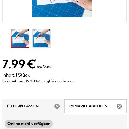
7.99 €
*
pro Stück
Inhalt:
1 Stück
Preise inklusive 19 % MwSt. zzgl. Versandkosten
LIEFERN LASSEN
IM MARKT ABHOLEN
ARTIKEL NICHT VERFÜGBAR
ARTIK
Online nicht verfügbar