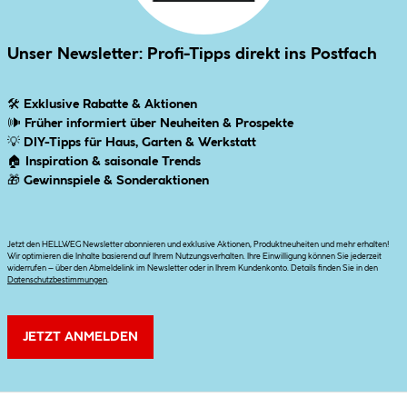
Unser Newsletter: Profi-Tipps direkt ins Postfach
🛠
Exklusive Rabatte & Aktionen
🕪
Früher informiert über Neuheiten & Prospekte
💡
DIY-Tipps für Haus, Garten & Werkstatt
🏠
Inspiration & saisonale Trends
🎁
Gewinnspiele & Sonderaktionen
Jetzt den HELLWEG Newsletter abonnieren und exklusive Aktionen, Produktneuheiten und mehr erhalten!
Wir optimieren die Inhalte basierend auf Ihrem Nutzungsverhalten. Ihre Einwilligung können Sie jederzeit
widerrufen – über den Abmeldelink im Newsletter oder in Ihrem Kundenkonto. Details finden Sie in den
Datenschutzbestimmungen
.
JETZT ANMELDEN