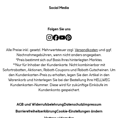
Social Media
Folgen Sie uns
Alle Preise inkl. gesetzl. Mehrwertsteuer zzgl.
Versandkosten
und ggf.
Nachnahmegebühren, wenn nicht anders angegeben.
*Preis bestimmt sich auf Basis Ihres hinterlegten Marktes.
**Nur für Inhaber der Kundenkarte. Nicht kombinierbar mit
Sofortrabatten, Aktionen, Rabatt-Coupons und Rabatt-Gutscheinen. Um
den Kundenkarten-Preis zu erhalten, legen Sie den Artikel in den
Warenkorb und hinterlegen Sie bei der Bestellung Ihre HELLWEG
Kundenkarten-Nummer. Diese wird für zukünftige Einkäufe im
Kundenkonto gespeichert.
(öffnet ein Dialogfeld)
(öffnet ein Dialogfeld)
(öffnet ein
AGB und Widerrufsbelehrung
Datenschutz
Impressum
(öffnet ein Dialogfeld)
(öffnet ei
Barrierefreiheitserklärung
Cookie-Einstellungen ändern