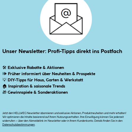
Unser Newsletter: Profi-Tipps direkt ins Postfach
🛠
Exklusive Rabatte & Aktionen
🕪
Früher informiert über Neuheiten & Prospekte
💡
DIY-Tipps für Haus, Garten & Werkstatt
🏠
Inspiration & saisonale Trends
🎁
Gewinnspiele & Sonderaktionen
Jetzt den HELLWEG Newsletter abonnieren und exklusive Aktionen, Produktneuheiten und mehr erhalten!
Wir optimieren die Inhalte basierend auf Ihrem Nutzungsverhalten. Ihre Einwilligung können Sie jederzeit
widerrufen – über den Abmeldelink im Newsletter oder in Ihrem Kundenkonto. Details finden Sie in den
Datenschutzbestimmungen
.