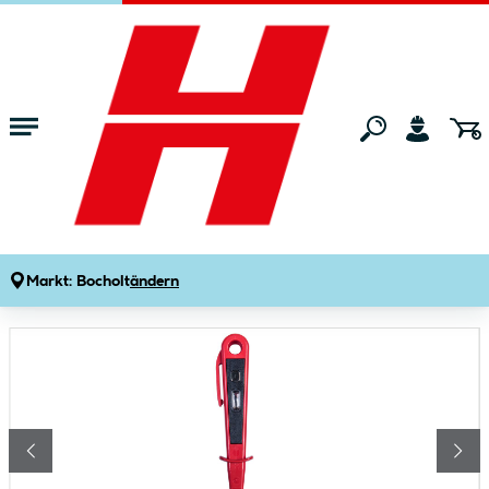
Zum Hauptinhalt springen
Startseite
Maschinen & Werkzeuge
Handwerkzeuge
Schraubendre
Krone Spannungsprüfer EURO 65 mm
Produktdetails
Artikelnummer:
122985
Markt:
Bocholt
ändern
Bildergalerie überspringen