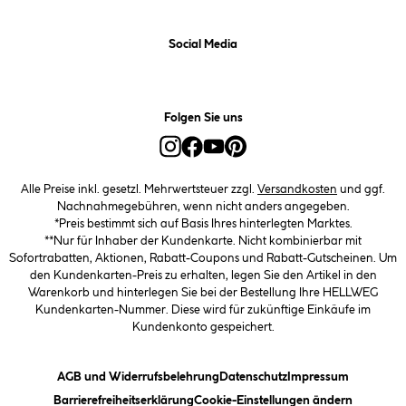
Social Media
Folgen Sie uns
Alle Preise inkl. gesetzl. Mehrwertsteuer zzgl.
Versandkosten
und ggf.
Nachnahmegebühren, wenn nicht anders angegeben.
*Preis bestimmt sich auf Basis Ihres hinterlegten Marktes.
**Nur für Inhaber der Kundenkarte. Nicht kombinierbar mit
Sofortrabatten, Aktionen, Rabatt-Coupons und Rabatt-Gutscheinen. Um
den Kundenkarten-Preis zu erhalten, legen Sie den Artikel in den
Warenkorb und hinterlegen Sie bei der Bestellung Ihre HELLWEG
Kundenkarten-Nummer. Diese wird für zukünftige Einkäufe im
Kundenkonto gespeichert.
(öffnet ein Dialogfeld)
(öffnet ein Dialogfeld)
(öffnet ein
AGB und Widerrufsbelehrung
Datenschutz
Impressum
(öffnet ein Dialogfeld)
(öffnet ei
Barrierefreiheitserklärung
Cookie-Einstellungen ändern