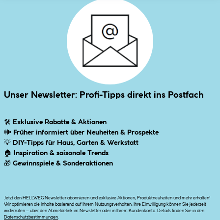
Unser Newsletter: Profi-Tipps direkt ins Postfach
🛠
Exklusive Rabatte & Aktionen
🕪
Früher informiert über Neuheiten & Prospekte
💡
DIY-Tipps für Haus, Garten & Werkstatt
🏠
Inspiration & saisonale Trends
🎁
Gewinnspiele & Sonderaktionen
Jetzt den HELLWEG Newsletter abonnieren und exklusive Aktionen, Produktneuheiten und mehr erhalten!
Wir optimieren die Inhalte basierend auf Ihrem Nutzungsverhalten. Ihre Einwilligung können Sie jederzeit
widerrufen – über den Abmeldelink im Newsletter oder in Ihrem Kundenkonto. Details finden Sie in den
Datenschutzbestimmungen
.