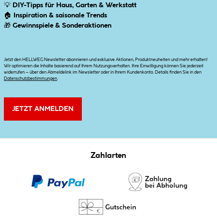
💡
DIY-Tipps für Haus, Garten & Werkstatt
🏠
Inspiration & saisonale Trends
🎁
Gewinnspiele & Sonderaktionen
Jetzt den HELLWEG Newsletter abonnieren und exklusive Aktionen, Produktneuheiten und mehr erhalten!
Wir optimieren die Inhalte basierend auf Ihrem Nutzungsverhalten. Ihre Einwilligung können Sie jederzeit
widerrufen – über den Abmeldelink im Newsletter oder in Ihrem Kundenkonto. Details finden Sie in den
Datenschutzbestimmungen
.
JETZT ANMELDEN
Zahlarten