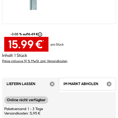
-3.03 % auf
16.49 €
15.99 €
*
pro Stück
Inhalt:
1 Stück
Preise inklusive 19 % MwSt. zzgl. Versandkosten
LIEFERN LASSEN
IM MARKT ABHOLEN
ARTIKEL NICHT VERFÜGBAR
ARTIK
Online nicht verfügbar
Paketversand: 1 - 3 Tage
Versandkosten: 5,95 €