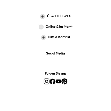
Über HELLWEG
Online & im Markt
Hilfe & Kontakt
Social Media
Folgen Sie uns
Alle Preise inkl. gesetzl. Mehrwertsteuer zzgl.
Versandkosten
und ggf.
Nachnahmegebühren, wenn nicht anders angegeben.
*Preis bestimmt sich auf Basis Ihres hinterlegten Marktes.
**Nur für Inhaber der Kundenkarte. Nicht kombinierbar mit