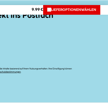
9.99 €
LIEFEROPTIONEN
WÄHLEN
ekt ins Postfach
e Inhalte basierend auf Ihrem Nutzungsverhalten. Ihre Einwilligung können
nschutzbestimmungen
.