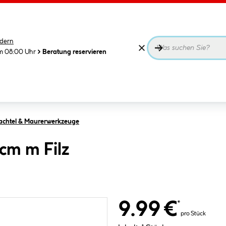
dern
m 08:00 Uhr
Beratung reservieren
pachtel & Maurerwerkzeuge
 cm m Filz
9.99 €
*
pro Stück