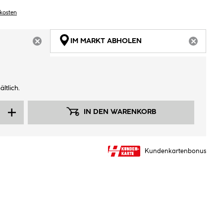
dkosten
IM MARKT ABHOLEN
ARTIKEL NICHT VERFÜGBAR
ARTIKEL
ltlich.
IN DEN WARENKORB
Kundenkartenbonus