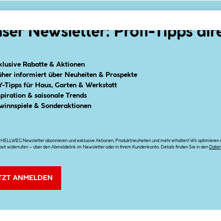
ser Newsletter: Profi-Tipps dir
klusive Rabatte & Aktionen
üher informiert über Neuheiten & Prospekte
Y-Tipps für Haus, Garten & Werkstatt
spiration & saisonale Trends
winnspiele & Sonderaktionen
n HELLWEG Newsletter abonnieren und exklusive Aktionen, Produktneuheiten und mehr erhalten! Wir optimieren di
zeit widerrufen – über den Abmeldelink im Newsletter oder in Ihrem Kundenkonto. Details finden Sie in den
Date
TZT ANMELDEN