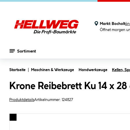
Markt:
Bocholt
än
Öffnet morgen u
Sortiment
Zum Hauptinhalt springen
Startseite
Maschinen & Werkzeuge
Handwerkzeuge
Kellen, S
Krone Reibebrett Ku 14 x 28
Produktdetails
Artikelnummer:
124827
Bildergalerie überspringen