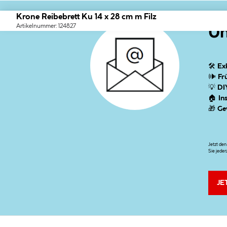
Krone Reibebrett Ku 14 x 28 cm m Filz
Artikelnummer: 124827
Un
🛠
Ex
🕪
Fr
💡
DI
🏠
In
🎁
Ge
Jetzt de
Sie jeder
JE