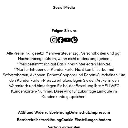
Social Media
Folgen Sie uns
Alle Preise inkl. gesetzl. Mehrwertsteuer zzgl.
Versandkosten
und ggf.
Nachnahmegebühren, wenn nicht anders angegeben.
*Preis bestimmt sich auf Basis Ihres hinterlegten Marktes.
**Nur für Inhaber der Kundenkarte. Nicht kombinierbar mit
Sofortrabatten, Aktionen, Rabatt-Coupons und Rabatt-Gutscheinen. Um
den Kundenkarten-Preis zu erhalten, legen Sie den Artikel in den
Warenkorb und hinterlegen Sie bei der Bestellung Ihre HELLWEG
Kundenkarten-Nummer. Diese wird für zukünftige Einkäufe im
Kundenkonto gespeichert.
(öffnet ein Dialogfeld)
(öffnet ein Dialogfeld)
(öffnet ein
AGB und Widerrufsbelehrung
Datenschutz
Impressum
(öffnet ein Dialogfeld)
(öffnet ei
Barrierefreiheitserklärung
Cookie-Einstellungen ändern
Vertrag widerrufen