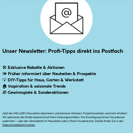
Unser Newsletter: Profi-Tipps direkt ins Postfach
🛠
Exklusive Rabatte & Aktionen
🕪
Früher informiert über Neuheiten & Prospekte
💡
DIY-Tipps für Haus, Garten & Werkstatt
🏠
Inspiration & saisonale Trends
🎁
Gewinnspiele & Sonderaktionen
Jetzt den HELLWEG Newsletter abonnieren und exklusive Aktionen, Produktneuheiten und mehr erhalten!
Wir optimieren die Inhalte basierend auf Ihrem Nutzungsverhalten. Ihre Einwilligung können Sie jederzeit
widerrufen – über den Abmeldelink im Newsletter oder in Ihrem Kundenkonto. Details finden Sie in den
Datenschutzbestimmungen
.