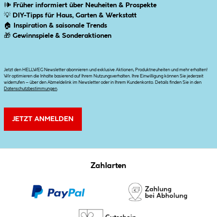
🕪
Früher informiert über Neuheiten & Prospekte
💡
DIY-Tipps für Haus, Garten & Werkstatt
🏠
Inspiration & saisonale Trends
🎁
Gewinnspiele & Sonderaktionen
Jetzt den HELLWEG Newsletter abonnieren und exklusive Aktionen, Produktneuheiten und mehr erhalten!
Wir optimieren die Inhalte basierend auf Ihrem Nutzungsverhalten. Ihre Einwilligung können Sie jederzeit
widerrufen – über den Abmeldelink im Newsletter oder in Ihrem Kundenkonto. Details finden Sie in den
Datenschutzbestimmungen
.
JETZT ANMELDEN
Zahlarten