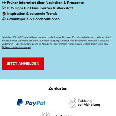
🕪
Früher informiert über Neuheiten & Prospekte
💡
DIY-Tipps für Haus, Garten & Werkstatt
🏠
Inspiration & saisonale Trends
🎁
Gewinnspiele & Sonderaktionen
Jetzt den HELLWEG Newsletter abonnieren und exklusive Aktionen, Produktneuheiten und mehr erhalten!
Wir optimieren die Inhalte basierend auf Ihrem Nutzungsverhalten. Ihre Einwilligung können Sie jederzeit
widerrufen – über den Abmeldelink im Newsletter oder in Ihrem Kundenkonto. Details finden Sie in den
Datenschutzbestimmungen
.
JETZT ANMELDEN
Zahlarten