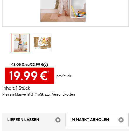
-13.05 % auf
22.99 €
19.99 €
*
pro Stück
Inhalt:
1 Stück
Preise inklusive 19 % MwSt. zzgl. Versandkosten
LIEFERN LASSEN
IM MARKT ABHOLEN
ARTIKEL NICHT VERFÜGBAR
ARTIK