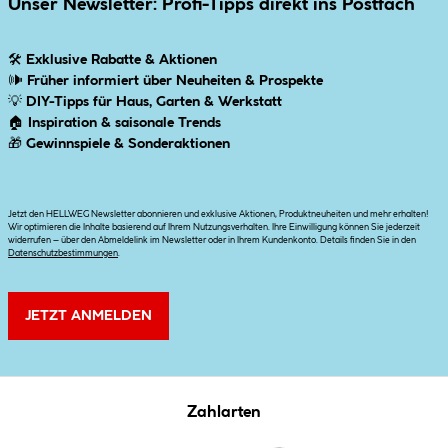
Unser Newsletter: Profi-Tipps direkt ins Postfach
🛠
Exklusive Rabatte & Aktionen
🕪
Früher informiert über Neuheiten & Prospekte
💡
DIY-Tipps für Haus, Garten & Werkstatt
🏠
Inspiration & saisonale Trends
🎁
Gewinnspiele & Sonderaktionen
Jetzt den HELLWEG Newsletter abonnieren und exklusive Aktionen, Produktneuheiten und mehr erhalten!
Wir optimieren die Inhalte basierend auf Ihrem Nutzungsverhalten. Ihre Einwilligung können Sie jederzeit
widerrufen – über den Abmeldelink im Newsletter oder in Ihrem Kundenkonto. Details finden Sie in den
Datenschutzbestimmungen
.
JETZT ANMELDEN
Zahlarten