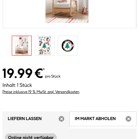
19.99 €
*
pro Stück
Inhalt:
1 Stück
Preise inklusive 19 % MwSt. zzgl. Versandkosten
LIEFERN LASSEN
IM MARKT ABHOLEN
ARTIKEL NICHT VERFÜGBAR
ARTIK
Online nicht verfügbar