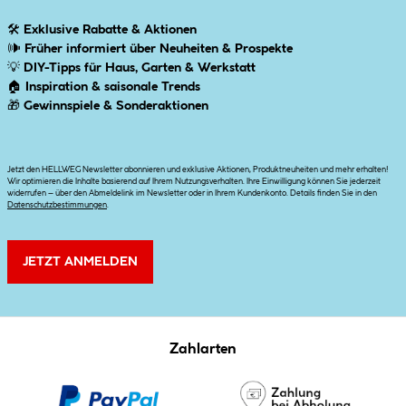
🛠
Exklusive Rabatte & Aktionen
🕪
Früher informiert über Neuheiten & Prospekte
💡
DIY-Tipps für Haus, Garten & Werkstatt
🏠
Inspiration & saisonale Trends
🎁
Gewinnspiele & Sonderaktionen
Jetzt den HELLWEG Newsletter abonnieren und exklusive Aktionen, Produktneuheiten und mehr erhalten!
Wir optimieren die Inhalte basierend auf Ihrem Nutzungsverhalten. Ihre Einwilligung können Sie jederzeit
widerrufen – über den Abmeldelink im Newsletter oder in Ihrem Kundenkonto. Details finden Sie in den
Datenschutzbestimmungen
.
JETZT ANMELDEN
Zahlarten