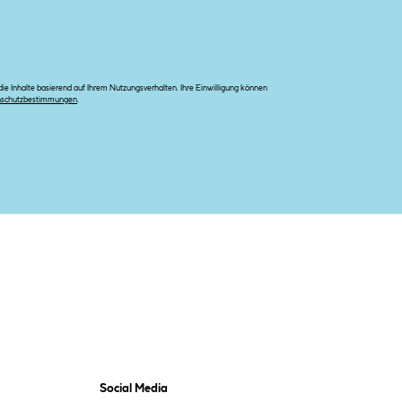
e Inhalte basierend auf Ihrem Nutzungsverhalten. Ihre Einwilligung können
nschutzbestimmungen
.
Social Media