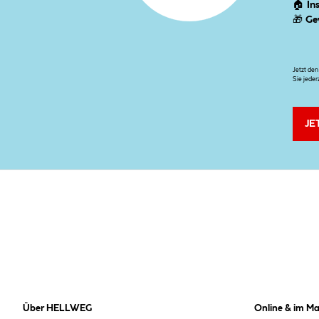
🏠
In
🎁
Ge
Jetzt de
Sie jeder
JE
Über HELLWEG
Online & im Ma