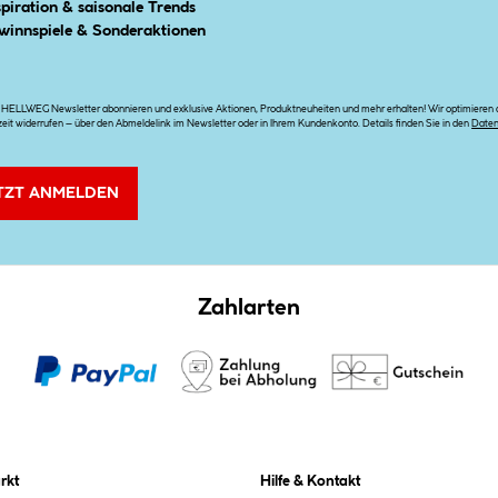
spiration & saisonale Trends
winnspiele & Sonderaktionen
n HELLWEG Newsletter abonnieren und exklusive Aktionen, Produktneuheiten und mehr erhalten! Wir optimieren di
zeit widerrufen – über den Abmeldelink im Newsletter oder in Ihrem Kundenkonto. Details finden Sie in den
Date
TZT ANMELDEN
Zahlarten
rkt
Hilfe & Kontakt