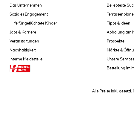
Das Unternehmen
Beliebteste Su
Soziales Engagement
Terrassenplane
Hilfe für geflüchtete Kinder
Tipps & Ideen
Jobs & Karriere
Abholung am 
Veranstaltungen
Prospekte
Nachhaltigkeit
Märkte & Öffnu
Interne Meldestelle
Unsere Services
Bestellung im 
Alle Preise inkl. gesetzl
**Nur für Inhaber der Kundenkarte. Nicht kombinierbar mit Sofortr
hinterlegen Sie bei der Beste
AGB und Widerrufsbelehr