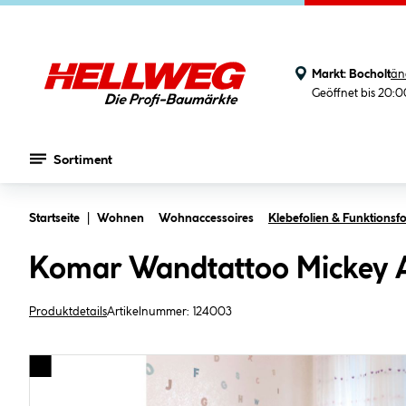
Markt:
Bocholt
än
Geöffnet bis 20:
Sortiment
Zum Hauptinhalt springen
Startseite
Wohnen
Wohnaccessoires
Klebefolien & Funktionsfo
Komar Wandtattoo Mickey 
Produktdetails
Artikelnummer:
124003
Bildergalerie überspringen