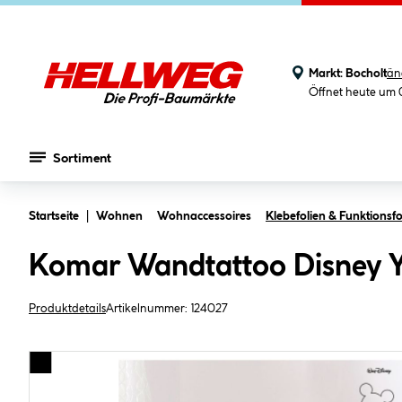
Markt:
Bocholt
än
Öffnet heute um 
Sortiment
Zum Hauptinhalt springen
Startseite
Wohnen
Wohnaccessoires
Klebefolien & Funktionsfo
Komar Wandtattoo Disney Y
Produktdetails
Artikelnummer:
124027
Bildergalerie überspringen