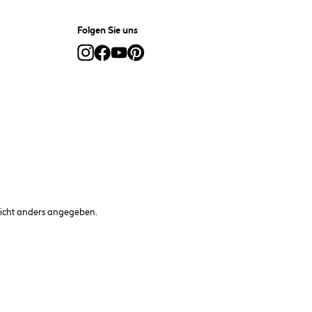
Folgen Sie uns
cht anders angegeben.
rten-Preis zu erhalten, legen Sie den Artikel in den Warenkorb und
fe im Kundenkonto gespeichert.
(öffnet ein Dialogfeld)
n ändern
Vertrag widerrufen