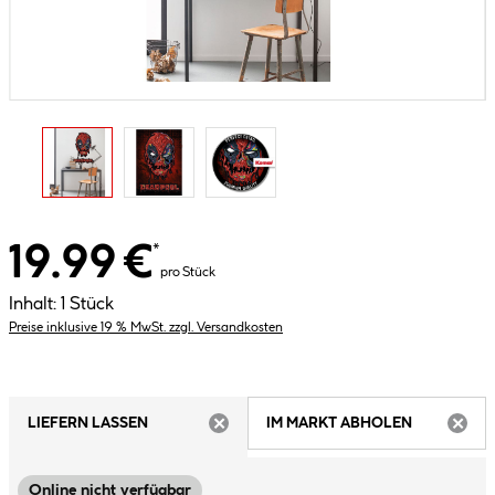
19.99 €
*
pro Stück
Inhalt:
1 Stück
Preise inklusive 19 % MwSt. zzgl. Versandkosten
LIEFERN LASSEN
IM MARKT ABHOLEN
ARTIKEL NICHT VERFÜGBAR
ARTIK
Online nicht verfügbar