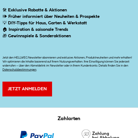
🛠
Exklusive Rabatte & Aktionen
🕪
Früher informiert über Neuheiten & Prospekte
💡
DIY-Tipps für Haus, Garten & Werkstatt
🏠
Inspiration & saisonale Trends
🎁
Gewinnspiele & Sonderaktionen
Jetzt den HELLWEG Newsletter abonnieren und exklusive Aktionen, Produktneuheiten und mehr erhalten!
Wir optimieren die Inhalte basierend auf Ihrem Nutzungsverhalten. Ihre Einwilligung können Sie jederzeit
widerrufen – über den Abmeldelink im Newsletter oder in Ihrem Kundenkonto. Details finden Sie in den
Datenschutzbestimmungen
.
JETZT ANMELDEN
Zahlarten