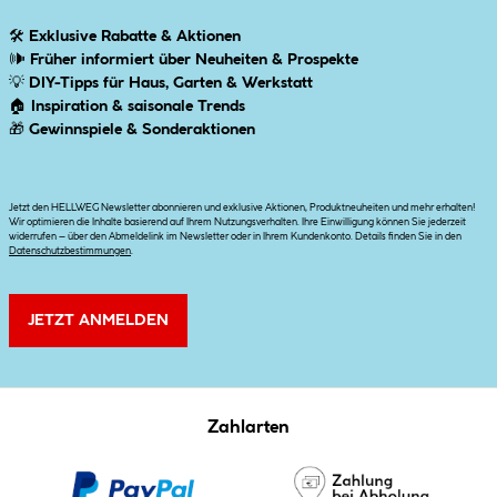
🛠
Exklusive Rabatte & Aktionen
🕪
Früher informiert über Neuheiten & Prospekte
💡
DIY-Tipps für Haus, Garten & Werkstatt
🏠
Inspiration & saisonale Trends
🎁
Gewinnspiele & Sonderaktionen
Jetzt den HELLWEG Newsletter abonnieren und exklusive Aktionen, Produktneuheiten und mehr erhalten!
Wir optimieren die Inhalte basierend auf Ihrem Nutzungsverhalten. Ihre Einwilligung können Sie jederzeit
widerrufen – über den Abmeldelink im Newsletter oder in Ihrem Kundenkonto. Details finden Sie in den
Datenschutzbestimmungen
.
JETZT ANMELDEN
Zahlarten