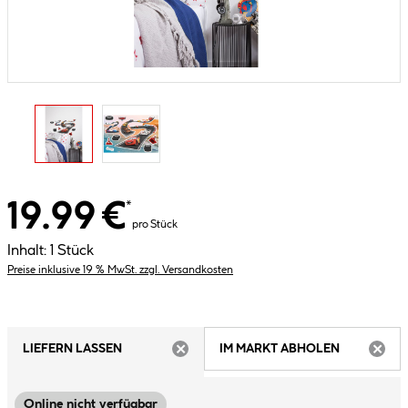
19.99 €
*
pro Stück
Inhalt:
1 Stück
Preise inklusive 19 % MwSt. zzgl. Versandkosten
LIEFERN LASSEN
IM MARKT ABHOLEN
ARTIKEL NICHT VERFÜGBAR
ARTIK
Online nicht verfügbar