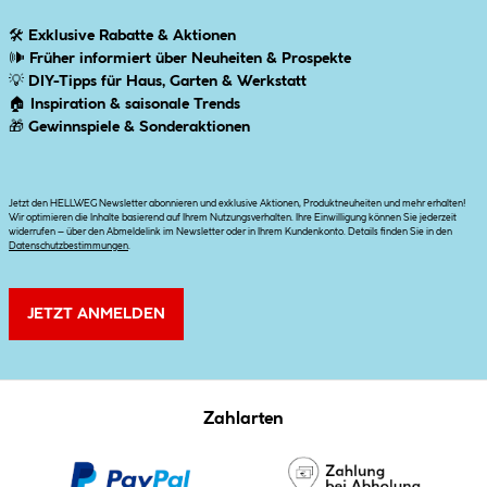
🛠
Exklusive Rabatte & Aktionen
🕪
Früher informiert über Neuheiten & Prospekte
💡
DIY-Tipps für Haus, Garten & Werkstatt
🏠
Inspiration & saisonale Trends
🎁
Gewinnspiele & Sonderaktionen
Jetzt den HELLWEG Newsletter abonnieren und exklusive Aktionen, Produktneuheiten und mehr erhalten!
Wir optimieren die Inhalte basierend auf Ihrem Nutzungsverhalten. Ihre Einwilligung können Sie jederzeit
widerrufen – über den Abmeldelink im Newsletter oder in Ihrem Kundenkonto. Details finden Sie in den
Datenschutzbestimmungen
.
JETZT ANMELDEN
Zahlarten