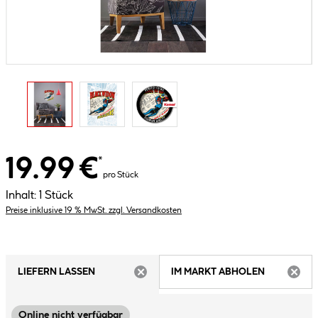
19.99 €
*
pro Stück
Inhalt:
1 Stück
Preise inklusive 19 % MwSt. zzgl. Versandkosten
LIEFERN LASSEN
IM MARKT ABHOLEN
ARTIKEL NICHT VERFÜGBAR
ARTIK
Online nicht verfügbar