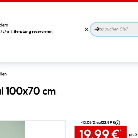
dern
00 Uhr
Beratung reservieren
lien
l 100x70 cm
-13.05 % auf
22.99 €
19.99 €
*
pro S