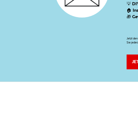
💡
DI
🏠
In
🎁
Ge
Jetzt de
Sie jeder
JE