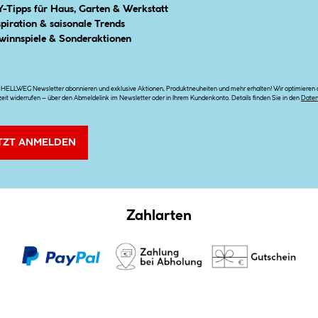
Y-Tipps für Haus, Garten & Werkstatt
spiration & saisonale Trends
winnspiele & Sonderaktionen
n HELLWEG Newsletter abonnieren und exklusive Aktionen, Produktneuheiten und mehr erhalten! Wir optimieren di
zeit widerrufen – über den Abmeldelink im Newsletter oder in Ihrem Kundenkonto. Details finden Sie in den
Date
TZT ANMELDEN
Zahlarten