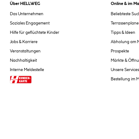
Über HELLWEG
Online & im Ma
Das Unternehmen
Beliebteste Su
Soziales Engagement
Terrassenplane
Hilfe für geflüchtete Kinder
Tipps & Ideen
Jobs & Karriere
Abholung am 
Veranstaltungen
Prospekte
Nachhaltigkeit
Märkte & Öffnu
Interne Meldestelle
Unsere Services
Bestellung im 
Alle Preise inkl. gesetzl
**Nur für Inhaber der Kundenkarte. Nicht kombinierbar mit Sofortr
hinterlegen Sie bei der Beste
AGB und Widerrufsbelehr