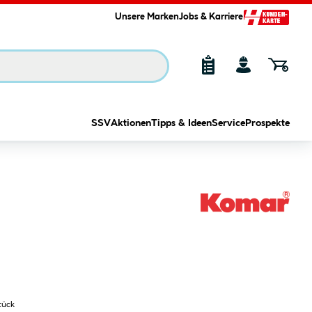
Unsere Marken
Jobs & Karriere
SSV
Aktionen
Tipps & Ideen
Service
Prospekte
tück