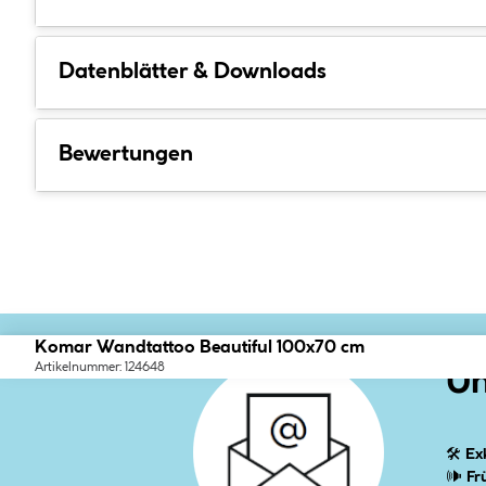
Datenblätter & Downloads
Bewertungen
Komar Wandtattoo Beautiful 100x70 cm
Artikelnummer: 124648
Un
🛠
Ex
🕪
Fr