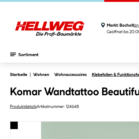
Markt:
Bocholt
än
Geöffnet bis 20:
Sortiment
Zum Hauptinhalt springen
Startseite
Wohnen
Wohnaccessoires
Klebefolien & Funktionsfo
Komar Wandtattoo Beautifu
Produktdetails
Artikelnummer:
124648
Bildergalerie überspringen