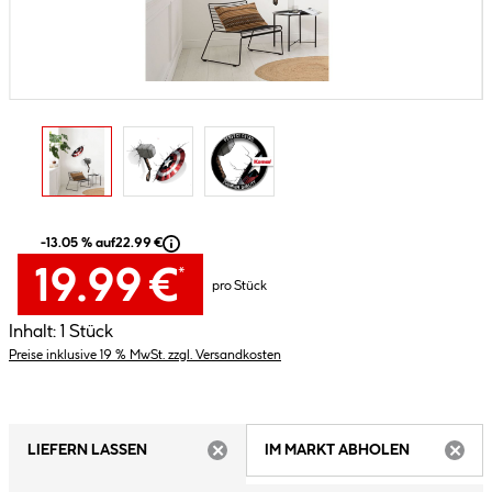
-13.05 % auf
22.99 €
19.99 €
*
pro Stück
Inhalt:
1 Stück
Preise inklusive 19 % MwSt. zzgl. Versandkosten
LIEFERN LASSEN
IM MARKT ABHOLEN
ARTIKEL NICHT VERFÜGBAR
ARTIK