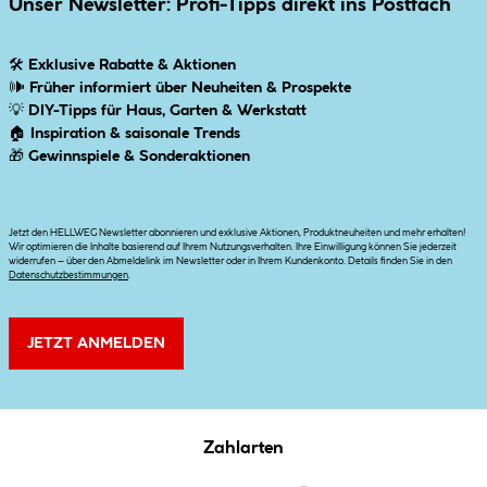
Unser Newsletter: Profi-Tipps direkt ins Postfach
🛠
Exklusive Rabatte & Aktionen
🕪
Früher informiert über Neuheiten & Prospekte
💡
DIY-Tipps für Haus, Garten & Werkstatt
🏠
Inspiration & saisonale Trends
🎁
Gewinnspiele & Sonderaktionen
Jetzt den HELLWEG Newsletter abonnieren und exklusive Aktionen, Produktneuheiten und mehr erhalten!
Wir optimieren die Inhalte basierend auf Ihrem Nutzungsverhalten. Ihre Einwilligung können Sie jederzeit
widerrufen – über den Abmeldelink im Newsletter oder in Ihrem Kundenkonto. Details finden Sie in den
Datenschutzbestimmungen
.
JETZT ANMELDEN
Zahlarten