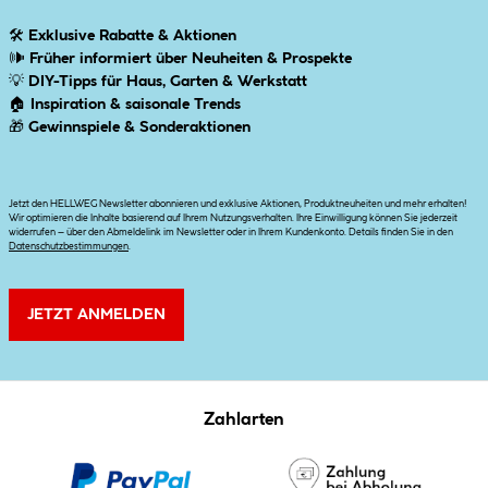
🛠
Exklusive Rabatte & Aktionen
🕪
Früher informiert über Neuheiten & Prospekte
💡
DIY-Tipps für Haus, Garten & Werkstatt
🏠
Inspiration & saisonale Trends
🎁
Gewinnspiele & Sonderaktionen
Jetzt den HELLWEG Newsletter abonnieren und exklusive Aktionen, Produktneuheiten und mehr erhalten!
Wir optimieren die Inhalte basierend auf Ihrem Nutzungsverhalten. Ihre Einwilligung können Sie jederzeit
widerrufen – über den Abmeldelink im Newsletter oder in Ihrem Kundenkonto. Details finden Sie in den
Datenschutzbestimmungen
.
JETZT ANMELDEN
Zahlarten