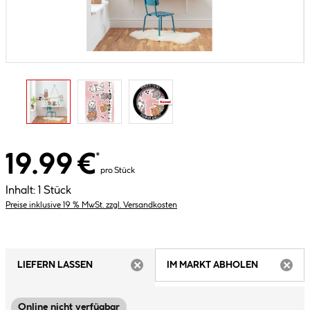
19.99 €
*
pro Stück
Inhalt:
1 Stück
Preise inklusive 19 % MwSt. zzgl. Versandkosten
LIEFERN LASSEN
IM MARKT ABHOLEN
ARTIKEL NICHT VERFÜGBAR
ARTIK
Online nicht verfügbar