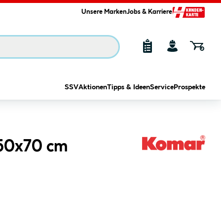
Unsere Marken
Jobs & Karriere
SSV
Aktionen
Tipps & Ideen
Service
Prospekte
 50x70 cm