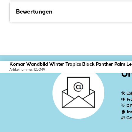
Bewertungen
Komar Wandbild Winter Tropics Black Panther Palm L
Artikelnummer: 125049
Un
🛠
Ex
🕪
Fr
💡
DI
🏠
In
🎁
Ge