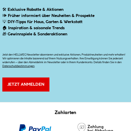
🛠
Exklusive Rabatte & Aktionen
🕪
Früher informiert über Neuheiten & Prospekte
💡
DIY-Tipps für Haus, Garten & Werkstatt
🏠
Inspiration & saisonale Trends
🎁
Gewinnspiele & Sonderaktionen
Jetzt den HELLWEG Newsletter abonnieren und exklusive Aktionen, Produktneuheiten und mehr erhalten!
Wir optimieren die Inhalte basierend auf Ihrem Nutzungsverhalten. Ihre Einwilligung können Sie jederzeit
widerrufen – über den Abmeldelink im Newsletter oder in Ihrem Kundenkonto. Details finden Sie in den
Datenschutzbestimmungen
.
JETZT ANMELDEN
Zahlarten