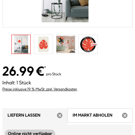
26.99 €
*
pro Stück
Inhalt:
1 Stück
Preise inklusive 19 % MwSt. zzgl. Versandkosten
LIEFERN LASSEN
IM MARKT ABHOLEN
ARTIKEL NICHT VERFÜGBAR
ARTIK
Online nicht verfügbar