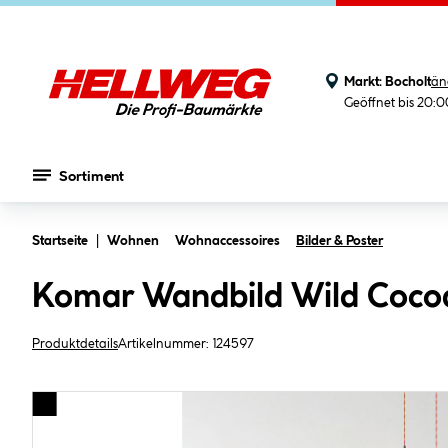
Markt:
Bocholt
än
Geöffnet bis 20:
Sortiment
Zum Hauptinhalt springen
Startseite
Wohnen
Wohnaccessoires
Bilder & Poster
Komar Wandbild Wild Coco
Produktdetails
Artikelnummer:
124597
Bildergalerie überspringen