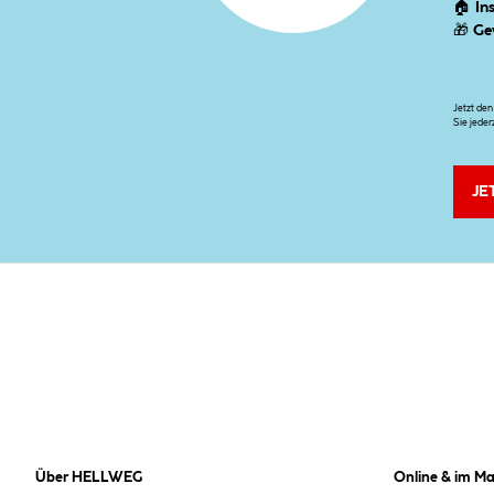
🏠
In
🎁
Ge
Jetzt de
Sie jeder
JE
Über HELLWEG
Online & im Ma