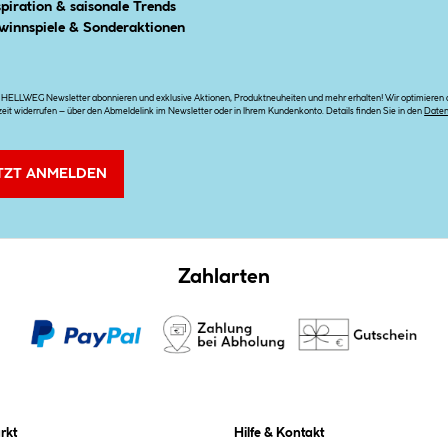
spiration & saisonale Trends
winnspiele & Sonderaktionen
n HELLWEG Newsletter abonnieren und exklusive Aktionen, Produktneuheiten und mehr erhalten! Wir optimieren di
zeit widerrufen – über den Abmeldelink im Newsletter oder in Ihrem Kundenkonto. Details finden Sie in den
Date
TZT ANMELDEN
Zahlarten
rkt
Hilfe & Kontakt