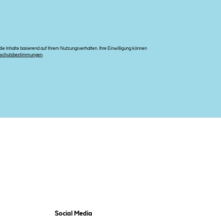
e Inhalte basierend auf Ihrem Nutzungsverhalten. Ihre Einwilligung können
nschutzbestimmungen
.
Social Media