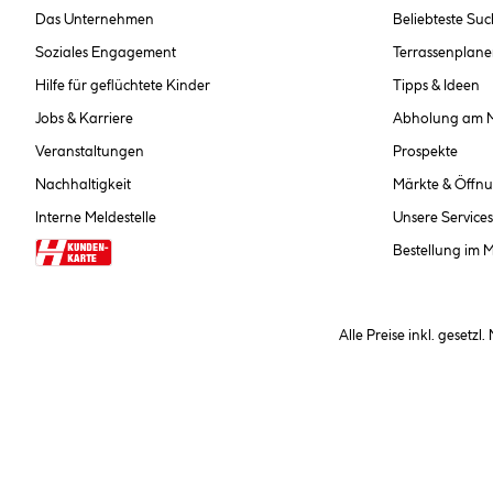
Das Unternehmen
Beliebteste Su
Soziales Engagement
Terrassenplane
Hilfe für geflüchtete Kinder
Tipps & Ideen
Jobs & Karriere
Abholung am 
Veranstaltungen
Prospekte
Nachhaltigkeit
Märkte & Öffnu
Interne Meldestelle
Unsere Services
Bestellung im 
Alle Preise inkl. gesetzl
**Nur für Inhaber der Kundenkarte. Nicht kombinierbar mit Sofortr
hinterlegen Sie bei der Beste
AGB und Widerrufsbelehr