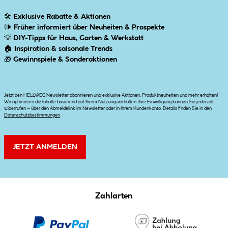
🛠
Exklusive Rabatte & Aktionen
🕪
Früher informiert über Neuheiten & Prospekte
💡
DIY-Tipps für Haus, Garten & Werkstatt
🏠
Inspiration & saisonale Trends
🎁
Gewinnspiele & Sonderaktionen
Jetzt den HELLWEG Newsletter abonnieren und exklusive Aktionen, Produktneuheiten und mehr erhalten!
Wir optimieren die Inhalte basierend auf Ihrem Nutzungsverhalten. Ihre Einwilligung können Sie jederzeit
widerrufen – über den Abmeldelink im Newsletter oder in Ihrem Kundenkonto. Details finden Sie in den
Datenschutzbestimmungen
.
JETZT ANMELDEN
Zahlarten