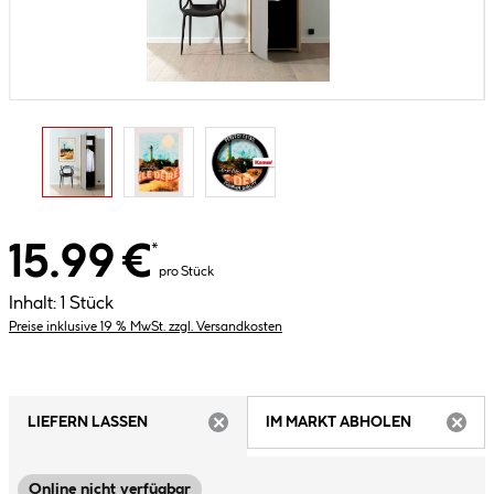
15.99 €
*
pro Stück
Inhalt:
1 Stück
Preise inklusive 19 % MwSt. zzgl. Versandkosten
LIEFERN LASSEN
IM MARKT ABHOLEN
ARTIKEL NICHT VERFÜGBAR
ARTIK
Online nicht verfügbar