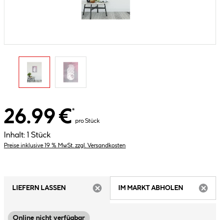
26.99 €
*
pro Stück
Inhalt:
1 Stück
Preise inklusive 19 % MwSt. zzgl. Versandkosten
LIEFERN LASSEN
IM MARKT ABHOLEN
ARTIKEL NICHT VERFÜGBAR
ARTIK
Online nicht verfügbar