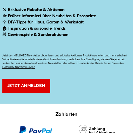
🛠
Exklusive Rabatte & Aktionen
🕪
Früher informiert über Neuheiten & Prospekte
💡
DIY-Tipps für Haus, Garten & Werkstatt
🏠
Inspiration & saisonale Trends
🎁
Gewinnspiele & Sonderaktionen
Jetzt den HELLWEG Newsletter abonnieren und exklusive Aktionen, Produktneuheiten und mehr erhalten!
Wir optimieren die Inhalte basierend auf Ihrem Nutzungsverhalten. Ihre Einwilligung können Sie jederzeit
widerrufen – über den Abmeldelink im Newsletter oder in Ihrem Kundenkonto. Details finden Sie in den
Datenschutzbestimmungen
.
JETZT ANMELDEN
Zahlarten