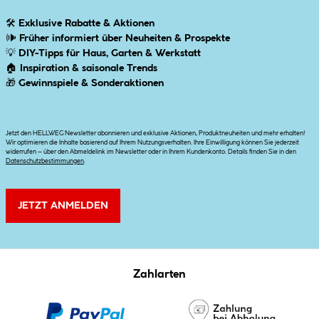
🛠
Exklusive Rabatte & Aktionen
🕪
Früher informiert über Neuheiten & Prospekte
💡
DIY-Tipps für Haus, Garten & Werkstatt
🏠
Inspiration & saisonale Trends
🎁
Gewinnspiele & Sonderaktionen
Jetzt den HELLWEG Newsletter abonnieren und exklusive Aktionen, Produktneuheiten und mehr erhalten!
Wir optimieren die Inhalte basierend auf Ihrem Nutzungsverhalten. Ihre Einwilligung können Sie jederzeit
widerrufen – über den Abmeldelink im Newsletter oder in Ihrem Kundenkonto. Details finden Sie in den
Datenschutzbestimmungen
.
JETZT ANMELDEN
Zahlarten