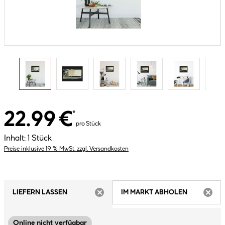
22.99 €
*
pro Stück
Inhalt:
1 Stück
Preise inklusive 19 % MwSt. zzgl. Versandkosten
LIEFERN LASSEN
IM MARKT ABHOLEN
ARTIKEL NICHT VERFÜGBAR
ARTIK
Online nicht verfügbar