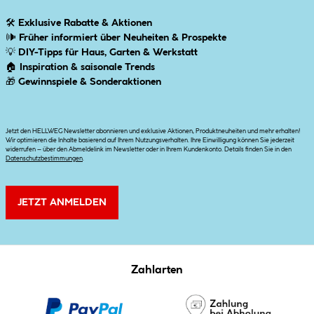
🛠
Exklusive Rabatte & Aktionen
🕪
Früher informiert über Neuheiten & Prospekte
💡
DIY-Tipps für Haus, Garten & Werkstatt
🏠
Inspiration & saisonale Trends
🎁
Gewinnspiele & Sonderaktionen
Jetzt den HELLWEG Newsletter abonnieren und exklusive Aktionen, Produktneuheiten und mehr erhalten!
Wir optimieren die Inhalte basierend auf Ihrem Nutzungsverhalten. Ihre Einwilligung können Sie jederzeit
widerrufen – über den Abmeldelink im Newsletter oder in Ihrem Kundenkonto. Details finden Sie in den
Datenschutzbestimmungen
.
JETZT ANMELDEN
Zahlarten