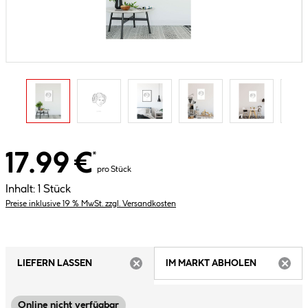
17.99 €
*
pro Stück
Inhalt:
1 Stück
Preise inklusive 19 % MwSt. zzgl. Versandkosten
LIEFERN LASSEN
IM MARKT ABHOLEN
ARTIKEL NICHT VERFÜGBAR
ARTIK
Online nicht verfügbar