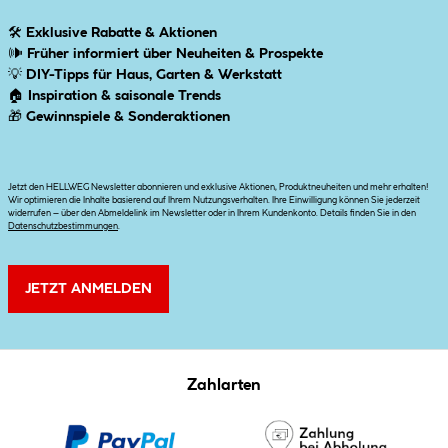
🛠
Exklusive Rabatte & Aktionen
🕪
Früher informiert über Neuheiten & Prospekte
💡
DIY-Tipps für Haus, Garten & Werkstatt
🏠
Inspiration & saisonale Trends
🎁
Gewinnspiele & Sonderaktionen
Jetzt den HELLWEG Newsletter abonnieren und exklusive Aktionen, Produktneuheiten und mehr erhalten!
Wir optimieren die Inhalte basierend auf Ihrem Nutzungsverhalten. Ihre Einwilligung können Sie jederzeit
widerrufen – über den Abmeldelink im Newsletter oder in Ihrem Kundenkonto. Details finden Sie in den
Datenschutzbestimmungen
.
JETZT ANMELDEN
Zahlarten