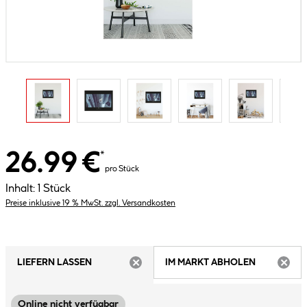
26.99 €
*
pro Stück
Inhalt:
1 Stück
Preise inklusive 19 % MwSt. zzgl. Versandkosten
LIEFERN LASSEN
IM MARKT ABHOLEN
ARTIKEL NICHT VERFÜGBAR
ARTIK
Online nicht verfügbar