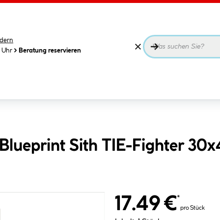
dern
0 Uhr
Beratung reservieren
lueprint Sith TIE-Fighter 30
17.49 €
*
pro Stück