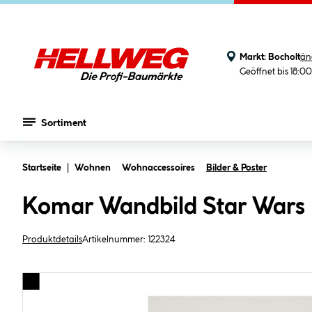
Markt:
Bocholt
än
Geöffnet bis 18:0
Sortiment
Zum Hauptinhalt springen
Startseite
Wohnen
Wohnaccessoires
Bilder & Poster
Komar Wandbild Star Wars B
Produktdetails
Artikelnummer:
122324
Bildergalerie überspringen