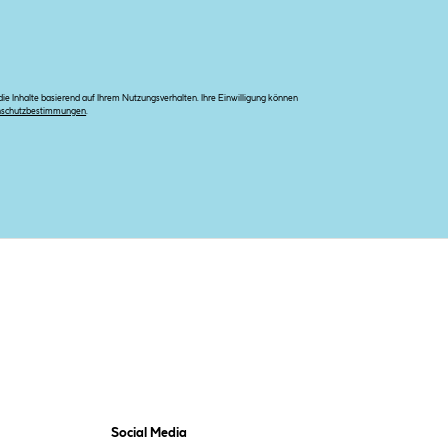
e Inhalte basierend auf Ihrem Nutzungsverhalten. Ihre Einwilligung können
nschutzbestimmungen
.
Social Media