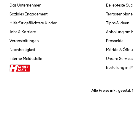
Das Unternehmen
Beliebteste Su
Soziales Engagement
Terrassenplane
Hilfe für geflüchtete Kinder
Tipps & Ideen
Jobs & Karriere
Abholung am 
Veranstaltungen
Prospekte
Nachhaltigkeit
Märkte & Öffnu
Interne Meldestelle
Unsere Services
Bestellung im 
Alle Preise inkl. gesetzl
**Nur für Inhaber der Kundenkarte. Nicht kombinierbar mit Sofortr
hinterlegen Sie bei der Beste
AGB und Widerrufsbelehr