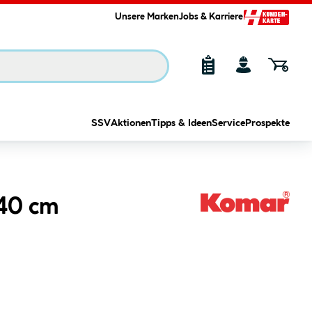
Unsere Marken
Jobs & Karriere
SSV
Aktionen
Tipps & Ideen
Service
Prospekte
x40 cm