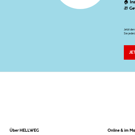
🏠
In
🎁
Ge
Jetzt de
Sie jeder
JE
Über HELLWEG
Online & im Ma