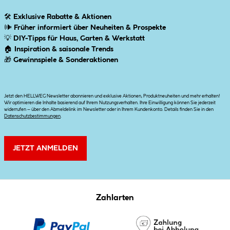
🛠
Exklusive Rabatte & Aktionen
🕪
Früher informiert über Neuheiten & Prospekte
💡
DIY-Tipps für Haus, Garten & Werkstatt
🏠
Inspiration & saisonale Trends
🎁
Gewinnspiele & Sonderaktionen
Jetzt den HELLWEG Newsletter abonnieren und exklusive Aktionen, Produktneuheiten und mehr erhalten!
Wir optimieren die Inhalte basierend auf Ihrem Nutzungsverhalten. Ihre Einwilligung können Sie jederzeit
widerrufen – über den Abmeldelink im Newsletter oder in Ihrem Kundenkonto. Details finden Sie in den
Datenschutzbestimmungen
.
JETZT ANMELDEN
Zahlarten