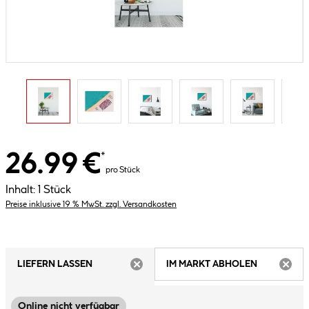
26.99 €
*
pro Stück
Inhalt:
1 Stück
Preise inklusive 19 % MwSt. zzgl. Versandkosten
LIEFERN LASSEN
IM MARKT ABHOLEN
ARTIKEL NICHT VERFÜGBAR
ARTIK
Online nicht verfügbar