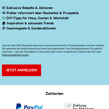
🛠
Exklusive Rabatte & Aktionen
🕪
Früher informiert über Neuheiten & Prospekte
💡
DIY-Tipps für Haus, Garten & Werkstatt
🏠
Inspiration & saisonale Trends
🎁
Gewinnspiele & Sonderaktionen
Jetzt den HELLWEG Newsletter abonnieren und exklusive Aktionen, Produktneuheiten und mehr erhalten!
Wir optimieren die Inhalte basierend auf Ihrem Nutzungsverhalten. Ihre Einwilligung können Sie jederzeit
widerrufen – über den Abmeldelink im Newsletter oder in Ihrem Kundenkonto. Details finden Sie in den
Datenschutzbestimmungen
.
JETZT ANMELDEN
Zahlarten