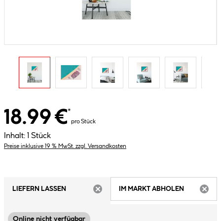
18.99 €
*
pro Stück
Inhalt:
1 Stück
Preise inklusive 19 % MwSt. zzgl. Versandkosten
LIEFERN LASSEN
IM MARKT ABHOLEN
ARTIKEL NICHT VERFÜGBAR
ARTIK
Online nicht verfügbar