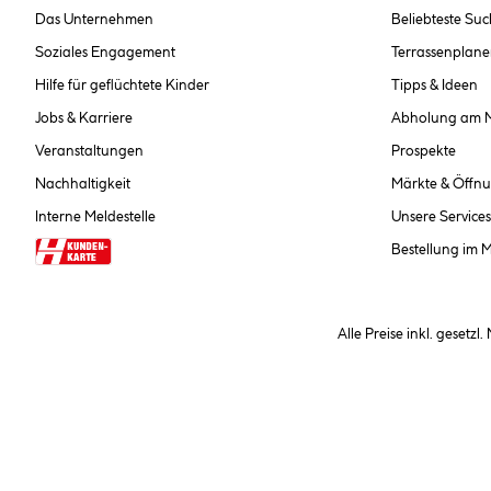
Das Unternehmen
Beliebteste Su
Soziales Engagement
Terrassenplane
Hilfe für geflüchtete Kinder
Tipps & Ideen
Jobs & Karriere
Abholung am 
Veranstaltungen
Prospekte
Nachhaltigkeit
Märkte & Öffnu
Interne Meldestelle
Unsere Services
Bestellung im 
Alle Preise inkl. gesetzl
**Nur für Inhaber der Kundenkarte. Nicht kombinierbar mit Sofortr
hinterlegen Sie bei der Beste
AGB und Widerrufsbelehr