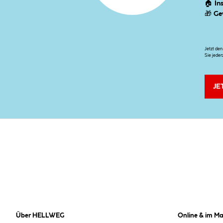
🏠
In
🎁
Ge
Jetzt de
Sie jeder
JE
Über HELLWEG
Online & im Ma