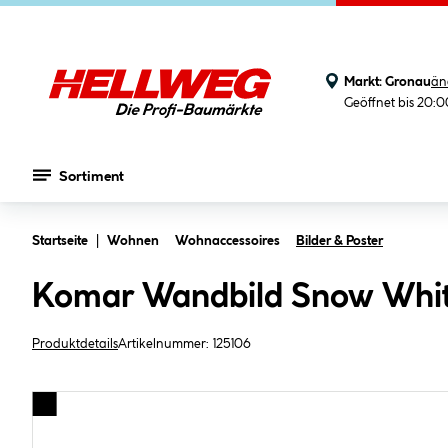
Markt:
Gronau
än
Geöffnet bis 20:
Sortiment
Zum Hauptinhalt springen
Startseite
Wohnen
Wohnaccessoires
Bilder & Poster
Komar Wandbild Snow Whit
Produktdetails
Artikelnummer:
125106
Bildergalerie überspringen