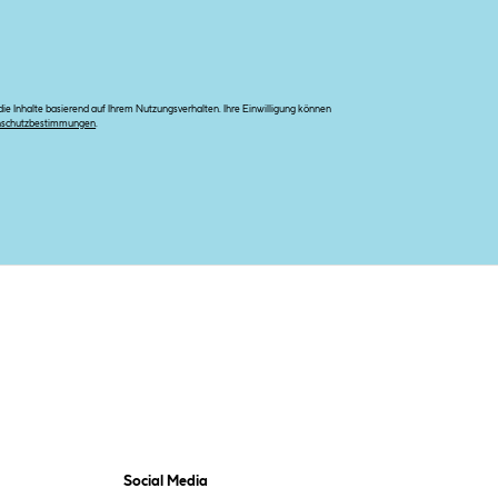
e Inhalte basierend auf Ihrem Nutzungsverhalten. Ihre Einwilligung können
nschutzbestimmungen
.
Social Media