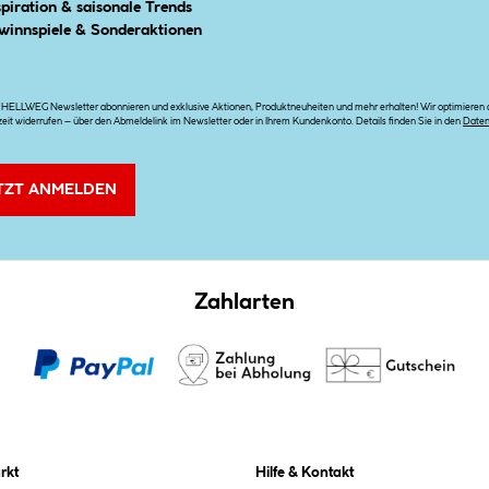
spiration & saisonale Trends
winnspiele & Sonderaktionen
n HELLWEG Newsletter abonnieren und exklusive Aktionen, Produktneuheiten und mehr erhalten! Wir optimieren di
zeit widerrufen – über den Abmeldelink im Newsletter oder in Ihrem Kundenkonto. Details finden Sie in den
Date
TZT ANMELDEN
Zahlarten
rkt
Hilfe & Kontakt